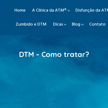
Home
A Clínica da ATM®
Disfunção da A
Zumbido e DTM
Dicas
Blog
Contato
DTM – Como tratar?