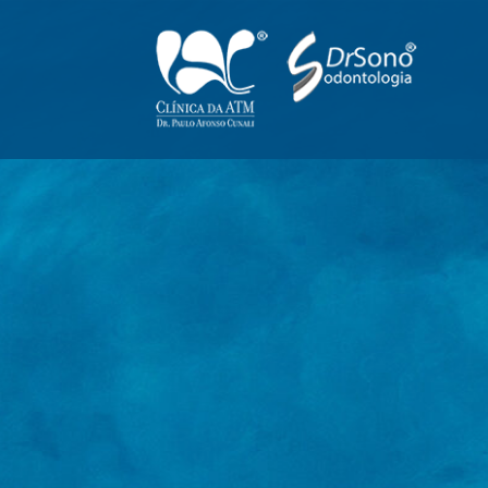
Odontologia Integrada
Clinica da ATM