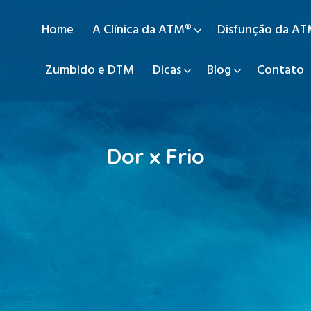
Home
A Clínica da ATM®
Disfunção da A
Zumbido e DTM
Dicas
Blog
Contato
Dor x Frio